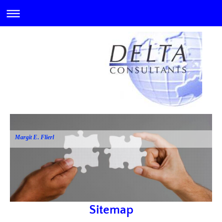
Margit E. Flierl
Sitemap