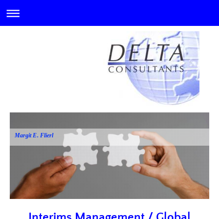
Margit E. Flierl
Interims Management / Global